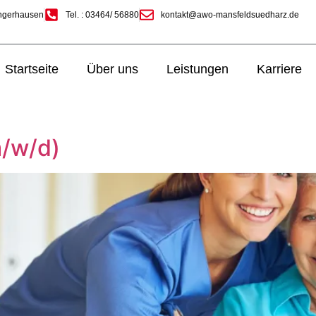
angerhausen
Tel. : 03464/ 56880
kontakt@awo-mansfeldsuedharz.de
Startseite
Über uns
Leistungen
Karriere
m/w/d)